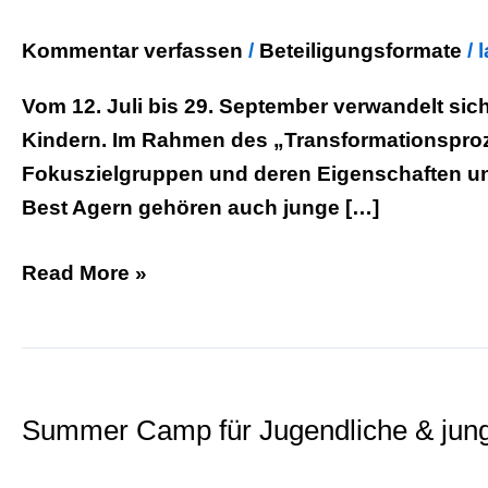
Kommentar verfassen
/
Beteiligungsformate
/
Vom 12. Juli bis 29. September verwandelt sich
Kindern. Im Rahmen des „Transformationsproze
Fokuszielgruppen und deren Eigenschaften un
Best Agern gehören auch junge […]
Read More »
Summer
Camp
Summer Camp für Jugendliche & jun
für
Jugendliche