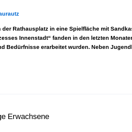
laurautz
 der Rathausplatz in eine Spielfläche mit Sandka
sses Innenstadt“ fanden in den letzten Monaten 
d Bedürfnisse erarbeitet wurden. Neben Jugend
ge Erwachsene