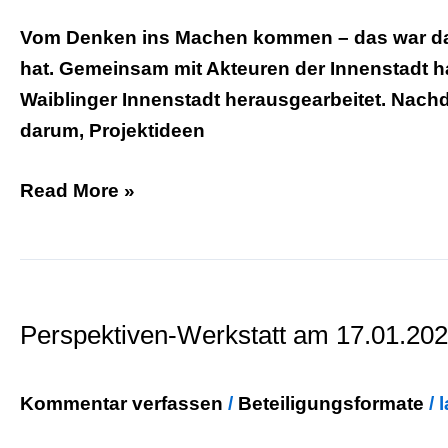
Vom Denken ins Machen kommen – das war das
hat. Gemeinsam mit Akteuren der Innenstadt 
Waiblinger Innenstadt herausgearbeitet. Nachd
darum, Projektideen
Read More »
Perspektiven-
Werkstatt
Perspektiven-Werkstatt am 17.01.20
am
17.01.2024
Kommentar verfassen
/
Beteiligungsformate
/