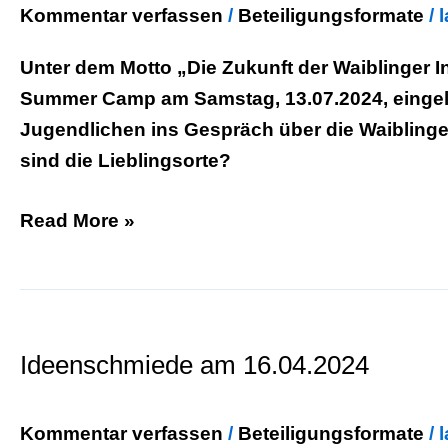
&
Kommentar verfassen
/
Beteiligungsformate
/
junge
Unter dem Motto „Die Zukunft der Waiblinger 
Erwachsene
Summer Camp am Samstag, 13.07.2024, einge
Jugendlichen ins Gespräch über die Waibling
sind die Lieblingsorte?
Read More »
Ideenschmiede
am
Ideenschmiede am 16.04.2024
16.04.2024
Kommentar verfassen
/
Beteiligungsformate
/