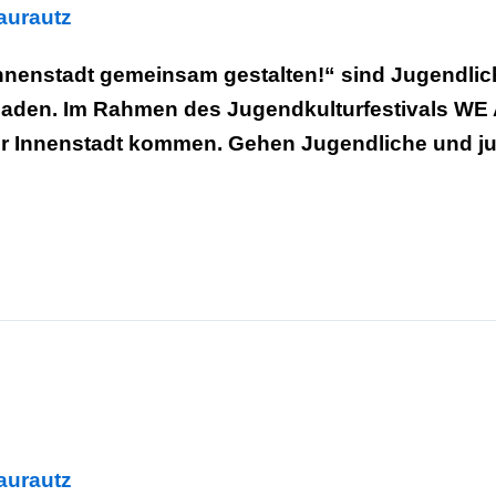
laurautz
Innenstadt gemeinsam gestalten!“ sind Jugendli
laden. Im Rahmen des Jugendkulturfestivals W
er Innenstadt kommen. Gehen Jugendliche und j
laurautz