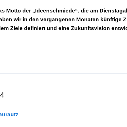
 Motto der „Ideenschmiede“, die am Dienstaga
haben wir in den vergangenen Monaten künftige 
em Ziele definiert und eine Zukunftsvision entwi
24
laurautz