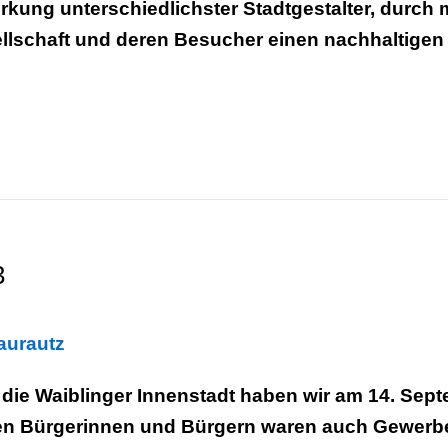
twirkung unterschiedlichster Stadtgestalter, durch 
esellschaft und deren Besucher einen nachhaltige
3
laurautz
ie Waiblinger Innenstadt haben wir am 14. Sept
ben Bürgerinnen und Bürgern waren auch Gewerb